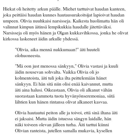
Hiekat oli heitetty arkun päälle. Miehet tarttuivat haudan kanteen,
joka peittäisi haudan kunnes hautausurakoitsijat lapioivat haudan
umpeen. Olivia nuuhkaisi narsisseja. Kaikesta huolimatta hän oli
valinnut kimpun äitinsä lempikukkia haudalle jätettäväksi.
Narsisseja oli myös hänen ja Olgan kukkavihkossa, jonka he olivat
kirkossa laskeneet äidin arkulle yhdessä.
"Olivia, aika mennä nukkumaan!" äiti huuteli
olohuoneesta.
"Mä oon just menossa sänkyyn," Olivia vastasi ja kuuli
äidin nousevan sohvalta. Vaikka Olivia oli jo
kolmentoista, äiti tuli joka ilta peittelemään hänet
sänkyyn. Ei hän sitä niin olisi enää kaivannut, mutta
äiti aina halusi. Oikeastaan, Olivia oli alkanut vähän
suorastaan kammota tuota hyvänyönseremoniaa, siitä
lähtien kun hänen rintansa olivat alkaneet kasvaa.
Olivia hautautui peiton alle ja toivoi, että sinä iltana äiti
ei jaksaisi. Mutta äidin istuessa sängyn laidalle, hän
näki toiveen olevan jälleen turha. Äiti tarttui kiinni
Olivian ranteista, jutellen samalla mukavia, kysellen