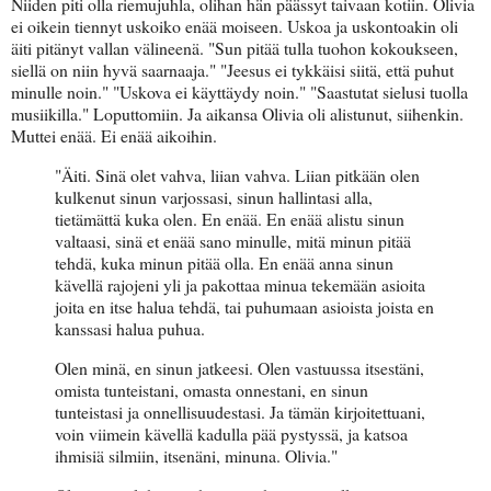
Niiden piti olla riemujuhla, olihan hän päässyt taivaan kotiin. Olivia
ei oikein tiennyt uskoiko enää moiseen. Uskoa ja uskontoakin oli
äiti pitänyt vallan välineenä. "Sun pitää tulla tuohon kokoukseen,
siellä on niin hyvä saarnaaja." "Jeesus ei tykkäisi siitä, että puhut
minulle noin." "Uskova ei käyttäydy noin." "Saastutat sielusi tuolla
musiikilla." Loputtomiin. Ja aikansa Olivia oli alistunut, siihenkin.
Muttei enää. Ei enää aikoihin.
"Äiti. Sinä olet vahva, liian vahva. Liian pitkään olen
kulkenut sinun varjossasi, sinun hallintasi alla,
tietämättä kuka olen. En enää. En enää alistu sinun
valtaasi, sinä et enää sano minulle, mitä minun pitää
tehdä, kuka minun pitää olla. En enää anna sinun
kävellä rajojeni yli ja pakottaa minua tekemään asioita
joita en itse halua tehdä, tai puhumaan asioista joista en
kanssasi halua puhua.
Olen minä, en sinun jatkeesi. Olen vastuussa itsestäni,
omista tunteistani, omasta onnestani, en sinun
tunteistasi ja onnellisuudestasi. Ja tämän kirjoitettuani,
voin viimein kävellä kadulla pää pystyssä, ja katsoa
ihmisiä silmiin, itsenäni, minuna. Olivia."