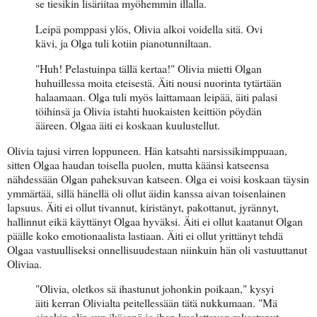
se tiesikin lisäriitaa myöhemmin illalla.
Leipä pomppasi ylös, Olivia alkoi voidella sitä. Ovi
kävi, ja Olga tuli kotiin pianotunniltaan.
"Huh! Pelastuinpa tällä kertaa!" Olivia mietti Olgan
huhuillessa moita eteisestä. Äiti nousi nuorinta tytärtään
halaamaan. Olga tuli myös laittamaan leipää, äiti palasi
töihinsä ja Olivia istahti huokaisten keittiön pöydän
ääreen. Olgaa äiti ei koskaan kuulustellut.
Olivia tajusi virren loppuneen. Hän katsahti narsissikimppuaan,
sitten Olgaa haudan toisella puolen, mutta käänsi katseensa
nähdessään Olgan paheksuvan katseen. Olga ei voisi koskaan täysin
ymmärtää, sillä hänellä oli ollut äidin kanssa aivan toisenlainen
lapsuus. Äiti ei ollut tivannut, kiristänyt, pakottanut, jyrännyt,
hallinnut eikä käyttänyt Olgaa hyväksi. Äiti ei ollut kaatanut Olgan
päälle koko emotionaalista lastiaan. Äiti ei ollut yrittänyt tehdä
Olgaa vastuulliseksi onnellisuudestaan niinkuin hän oli vastuuttanut
Oliviaa.
"Olivia, oletkos sä ihastunut johonkin poikaan," kysyi
äiti kerran Olivialta peitellessään tätä nukkumaan. "Mä
ainakin olin sun ikäsenä jo ihan kuolettavan rakastunut