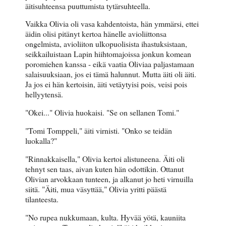
äitisuhteensa puuttumista tytärsuhteella.
Vaikka Olivia oli vasa kahdentoista, hän ymmärsi, ettei
äidin olisi pitänyt kertoa hänelle avioliittonsa
ongelmista, avioliiton ulkopuolisista ihastuksistaan,
seikkailuistaan Lapin hiihtomajoissa jonkun komean
poromiehen kanssa - eikä vaatia Oliviaa paljastamaan
salaisuuksiaan, jos ei tämä halunnut. Mutta äiti oli äiti.
Ja jos ei hän kertoisin, äiti vetäytyisi pois, veisi pois
hellyytensä.
"Okei..." Olivia huokaisi. "Se on sellanen Tomi."
"Tomi Tomppeli," äiti virnisti. "Onko se teidän
luokalla?"
"Rinnakkaisella," Olivia kertoi alistuneena. Äiti oli
tehnyt sen taas, aivan kuten hän odottikin. Ottanut
Olivian arvokkaan tunteen, ja alkanut jo heti virnuilla
siitä. "Äiti, mua väsyttää," Olivia yritti päästä
tilanteesta.
"No rupea nukkumaan, kulta. Hyvää yötä, kauniita