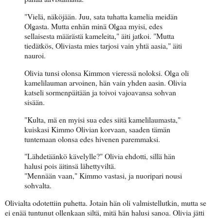
"Vielä, näköjään. Juu, sata tuhatta kamelia meidän
Olgasta. Mutta enhän minä Olgaa myisi, edes
sellaisesta määrästä kameleita," äiti jatkoi. "Mutta
tiedätkös, Oliviasta mies tarjosi vain yhtä aasia," äiti
nauroi.
Olivia tunsi olonsa Kimmon vieressä noloksi. Olga oli
kamelilauman arvoinen, hän vain yhden aasin. Olivia
katseli sormenpäitään ja toivoi vajoavansa sohvan
sisään.
"Kulta, mä en myisi sua edes siitä kamelilaumasta,"
kuiskasi Kimmo Olivian korvaan, saaden tämän
tuntemaan olonsa edes hivenen paremmaksi.
"Lähdetäänkö kävelylle?" Olivia ehdotti, sillä hän
halusi pois äitinsä lähettyviltä.
"Mennään vaan," Kimmo vastasi, ja nuoripari nousi
sohvalta.
Olivialta odotettiin puhetta. Jotain hän oli valmistellutkin, mutta se
ei enää tuntunut ollenkaan siltä, mitä hän halusi sanoa. Olivia jätti