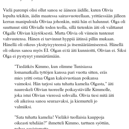
Vielä parempi olisi ollut sanoa se ääneen äidille, kuten Olivia
lopulta tekikin, äidin maatessa sairasvuoteellaan, yrittäessään jälleen
kerran manipuloida Oliviaa johonkin, mitä hän ei halunnut. Olga oli
suuttunut siitä Olivialle toden teolla, sillä tietenkin äiti oli valittanut
Olgalle Olivian käytöksestä. Mutta Olivia oli viimein tuntenut
vahvuutensa. Hänen ei tarvinnut hyppiä äitinsä pillin mukaan.
Hänellä oli oikeus yksityisyyteensä ja itsemääräämiseensä. Hänellä
oli oikeus sanoa myös EI. Olgan ei:tä äiti kunnioitti, Olivian ei. Siksi
Olga ei pystynyt ymmärtämään.
"Tiedätkös Kimmo, kun olimme Tunisiassa
lomamatkalla tyttöjen kanssa pari vuotta sitten, eräs
mies yritti ostaa Olgan kaksivuotiaan poikansa
vaimoksi. Hän tarjosi sata tuhatta kamelia Olgasta," äiti
naureskeli Olivian tuoreelle poikaystävälle Kimmolle,
joka istui Olivian vieressä sohvalla. Olivia tiesi mitä äiti
oli aikeissa sanoa seuraavaksi, ja kiemurteli jo
valmiiksi.
"Sata tuhatta kamelia! Vieläkö tuollaisia kauppoja
oikeasti tehdään?" ihmetteli Kimmo, tarttuen syöttiin,
pahaa aavistamatta.