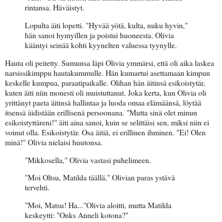
rintansa. Häväistyt.
Lopulta äiti lopetti. "Hyvää yötä, kulta, nuku hyvin,"
hän sanoi hymyillen ja poistui huoneesta. Olivia
kääntyi seinää kohti kyynelten valuessa tyynylle.
Hauta oli peitetty. Sumunsa läpi Olivia ymmärsi, että oli aika laskea
narsissikimppu hautakummulle. Hän kumartui asettamaan kimpun
keskelle kumpua, paraatipaikalle. Olihan hän äitinsä esikoistytär,
kuten äiti niin monesti oli muistuttanut. Joka kerta, kun Olivia oli
yrittänyt paeta äitinsä hallintaa ja luoda omaa elämäänsä, löytää
itsensä äidistään erillisenä persoonana. "Mutta sinä olet minun
esikoistyttäreni!" äiti aina sanoi, kuin se selittäisi sen, miksi niin ei
voinut olla. Esikoistytär. Osa äitiä, ei erillinen ihminen. "Ei! Olen
minä!" Olivia nielaisi huutonsa.
"Mikkosella," Olivia vastasi puhelimeen.
"Moi Oltsu, Matilda täällä," Olivian paras ystävä
tervehti.
"Moi, Matsu! Ha..."Olivia aloitti, mutta Matilda
keskeytti: "Onks Anneli kotona?"