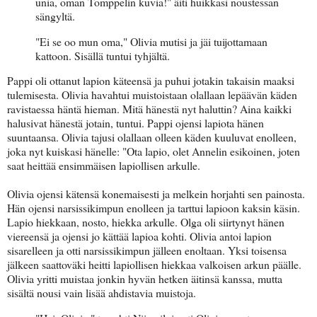
unia, oman Tomppelin kuvia!" äiti huikkasi noustessan
sängyltä.
"Ei se oo mun oma," Olivia mutisi ja jäi tuijottamaan
kattoon. Sisällä tuntui tyhjältä.
Pappi oli ottanut lapion käteensä ja puhui jotakin takaisin maaksi
tulemisesta. Olivia havahtui muistoistaan olallaan lepäävän käden
ravistaessa häntä hieman. Mitä hänestä nyt haluttin? Aina kaikki
halusivat hänestä jotain, tuntui. Pappi ojensi lapiota hänen
suuntaansa. Olivia tajusi olallaan olleen käden kuuluvat enolleen,
joka nyt kuiskasi hänelle: "Ota lapio, olet Annelin esikoinen, joten
saat heittää ensimmäisen lapiollisen arkulle.
Olivia ojensi kätensä konemaisesti ja melkein horjahti sen painosta.
Hän ojensi narsissikimpun enolleen ja tarttui lapioon kaksin käsin.
Lapio hiekkaan, nosto, hiekka arkulle. Olga oli siirtynyt hänen
viereensä ja ojensi jo kättää lapioa kohti. Olivia antoi lapion
sisarelleen ja otti narsissikimpun jälleen enoltaan. Yksi toisensa
jälkeen saattoväki heitti lapiollisen hiekkaa valkoisen arkun päälle.
Olivia yritti muistaa jonkin hyvän hetken äitinsä kanssa, mutta
sisältä nousi vain lisää ahdistavia muistoja.