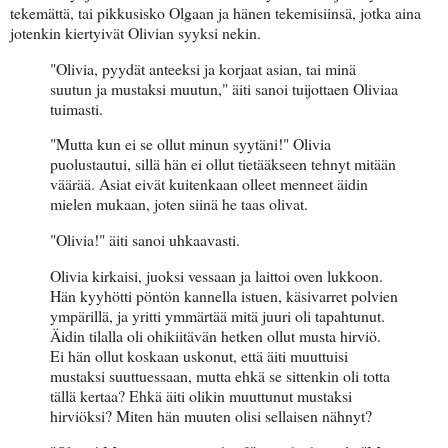
tekemättä, tai pikkusisko Olgaan ja hänen tekemisiinsä, jotka aina
jotenkin kiertyivät Olivian syyksi nekin.
"Olivia, pyydät anteeksi ja korjaat asian, tai minä
suutun ja mustaksi muutun," äiti sanoi tuijottaen Oliviaa
tuimasti.
"Mutta kun ei se ollut minun syytäni!" Olivia
puolustautui, sillä hän ei ollut tietääkseen tehnyt mitään
väärää. Asiat eivät kuitenkaan olleet menneet äidin
mielen mukaan, joten siinä he taas olivat.
"Olivia!" äiti sanoi uhkaavasti.
Olivia kirkaisi, juoksi vessaan ja laittoi oven lukkoon.
Hän kyyhötti pöntön kannella istuen, käsivarret polvien
ympärillä, ja yritti ymmärtää mitä juuri oli tapahtunut.
Äidin tilalla oli ohikiitävän hetken ollut musta hirviö.
Ei hän ollut koskaan uskonut, että äiti muuttuisi
mustaksi suuttuessaan, mutta ehkä se sittenkin oli totta
tällä kertaa? Ehkä äiti olikin muuttunut mustaksi
hirviöksi? Miten hän muuten olisi sellaisen nähnyt?