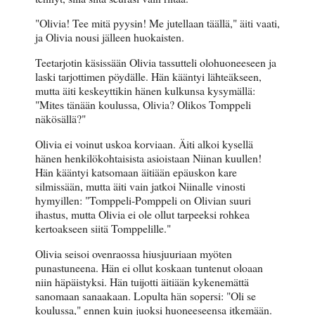
"Olivia! Tee mitä pyysin! Me jutellaan täällä," äiti vaati,
ja Olivia nousi jälleen huokaisten.
Teetarjotin käsissään Olivia tassutteli olohuoneeseen ja
laski tarjottimen pöydälle. Hän kääntyi lähteäkseen,
mutta äiti keskeyttikin hänen kulkunsa kysymällä:
"Mites tänään koulussa, Olivia? Olikos Tomppeli
näkösällä?"
Olivia ei voinut uskoa korviaan. Äiti alkoi kysellä
hänen henkilökohtaisista asioistaan Niinan kuullen!
Hän kääntyi katsomaan äitiään epäuskon kare
silmissään, mutta äiti vain jatkoi Niinalle vinosti
hymyillen: "Tomppeli-Pomppeli on Olivian suuri
ihastus, mutta Olivia ei ole ollut tarpeeksi rohkea
kertoakseen siitä Tomppelille."
Olivia seisoi ovenraossa hiusjuuriaan myöten
punastuneena. Hän ei ollut koskaan tuntenut oloaan
niin häpäistyksi. Hän tuijotti äitiään kykenemättä
sanomaan sanaakaan. Lopulta hän sopersi: "Oli se
koulussa," ennen kuin juoksi huoneeseensa itkemään.