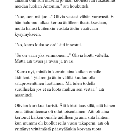
meidän luokan Antoniin," äiti houkutteli.
"Noo, oon mä joo..." Olivia vastasi vähän varovasti. Ei
hän halunnut alkaa kertoa äidilleen ihastuksestaan,
mutta halusi kuitenkin vastata äidin vaativaan
kysymykseen.
"No, kerro kuka se on!" äiti innostui.
"Se on vaan yks semmonen..." Olivia koitti vältellä.
Mutta äiti tivasi ja tivasi ja tivasi.
"Kerro nyt, minäkin kerroin aina kaiken omalle
äidilleni. Tyttären ja äidin välillä kuuluu olla
sataprosenttinen luottamus. Mä tulen todella
surulliseksi jos et sä luota muhun sen vertaa," äiti
maanitteli.
Olivian kurkkua kuristi. Äiti kiristi taas sillä, että hänen
oma äitisuhteensa oli ollut toisenlainen. Äiti oli aina
kertonut kaiken omalle äidilleen ja aina siitä lähtien,
kun mummi oli kuollut reilu vuosi takaperin, äiti oli
yrittänyt yrittämästä päästyäänkin korvata tuota