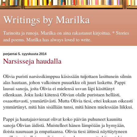
Writings by Marilka
Tarinoita ja runoja. Marilka on aina rakastanut kirjoittaa. * Stories
and poems. Marilka has always loved to write.
perjantai 5. syyskuuta 2014
Narsisseja haudalla
Olivia puristi narsissikimppua käsissään tuijottaen lasittunein silmin
alas hautaan, johon valkoinen puuarkku oli juuri laskettu. Pappi
lausui sanoja, joita Olivia ei mielensä usvan läpi käsittänyt
ollenkaan. Joku laski kätensä Olivian olalle puristaen hellästi,
osaaottavasti, ymmärtävästi. Mutta Olivia tiesi, ettei kukaan oikeasti
ymmärtänyt, mitä hän sisällään tunsi, mitä hänen mielessään liikkui.
Pappi ja hautajaisvieraat olivat koko päivän puhuneet kauniita
sanoja Olivian äidistä. Muistelleet hänen lämpöään ja hymyään,
iloista nauruaan ja empatiaansa. Olivia tiesi äitinsä näyttäytyneen