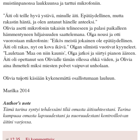
muistiinpanonsa laukkuunsa ja tarttui mikrofoniin.
"Äiti oli teille hyvä ystävä, minulle äiti. Epätäydellinen, mutta
rakastin häntä, ja olen antanut hänelle anteeksi."
Olivia asetti mikrofonin takaisin telineeseen ja palasi paikalleen
hämmentyneen hiljaisuuden saattelemana. Olga nousi ja otti
vuorostaan mikrofonin: "Eikös meistä jokainen ole epätäydellinen.
Äiti oli rakas, nyt on kova ikävä." Olgan silmistä vuotivat kyyneleet.
"Lauletaan 'Maa on niin kaunis', Olga jatkoi ja siirtyi pianon ääreen.
Äiti oli opettanut sen Olivialle tämän ollessa ehkä viiden, ja Olivia
aina ihmetteli miksi miesten polvet vaipuvat unholaan.
Olivia tuijotti käsiään kykenemättä osallistumaan lauluun.
Marilka 2014
Author's note
Tämä tarina syntyi tehdessäni tiliä omasta äitisuhteestani. Tarina
kumpuaa omasta lapsuudestani ja nuoruudestani kontroilloivan
äitini varjossa.
at
12.35
Ei kommentteja: