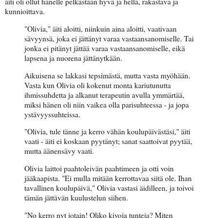
äiti oli ollut hänelle pelkästään hyvä ja hellä, rakastava ja
kunnioittava.
"Olivia," äiti aloitti, niinkuin aina aloitti, vaativaan
sävyynsä, joka ei jättänyt varaa vastaansanomiselle. Tai
jonka ei pitänyt jättää varaa vastaansanomiselle, eikä
lapsena ja nuorena jättänytkään.
Aikuisena se lakkasi tepsimästä, mutta vasta myöhään.
Vasta kun Olivia oli kokenut monta kariutunutta
ihmissuhdetta ja alkanut terapeutin avulla ymmärtää,
miksi hänen oli niin vaikea olla parisuhteessa - ja jopa
ystävyyssuhteissa.
"Olivia, tule tänne ja kerro vähän koulupäivästäsi," äiti
vaati - äiti ei koskaan pyytänyt; sanat saattoivat pyytää,
mutta äänensävy vaati.
Olivia laittoi paahtoleivän paahtimeen ja otti voin
jääkaapista. "Ei mulla mitään kerrottavaa siitä ole. Ihan
tavallinen koulupäivä," Olivia vastasi äidilleen, ja toivoi
tämän jättävän kuulustelun siihen.
"No kerro nyt jotain! Oliko kivoja tunteja? Miten