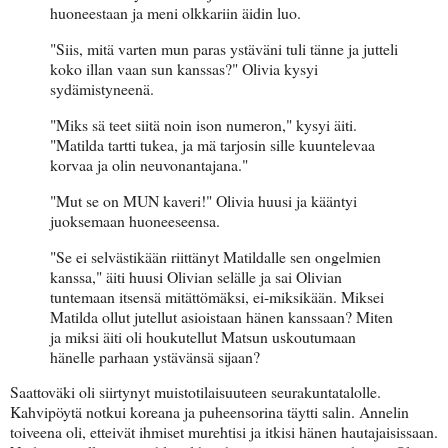
huoneestaan ja meni olkkariin äidin luo.
"Siis, mitä varten mun paras ystäväni tuli tänne ja jutteli
koko illan vaan sun kanssas?" Olivia kysyi
sydämistyneenä.
"Miks sä teet siitä noin ison numeron," kysyi äiti.
"Matilda tartti tukea, ja mä tarjosin sille kuuntelevaa
korvaa ja olin neuvonantajana."
"Mut se on MUN kaveri!" Olivia huusi ja kääntyi
juoksemaan huoneeseensa.
"Se ei selvästikään riittänyt Matildalle sen ongelmien
kanssa," äiti huusi Olivian selälle ja sai Olivian
tuntemaan itsensä mitättömäksi, ei-miksikään. Miksei
Matilda ollut jutellut asioistaan hänen kanssaan? Miten
ja miksi äiti oli houkutellut Matsun uskoutumaan
hänelle parhaan ystävänsä sijaan?
Saattoväki oli siirtynyt muistotilaisuuteen seurakuntatalolle.
Kahvipöytä notkui koreana ja puheensorina täytti salin. Annelin
toiveena oli, etteivät ihmiset murehtisi ja itkisi hänen hautajaisissaan.