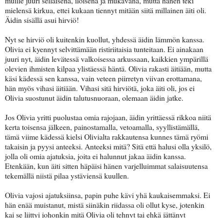
muille juuri sellaisena, iloisena ja mukavana, mutta hänen teki
mielensä kirkua, ettei kukaan tiennyt mitään siitä millainen äiti oli.
Äidin sisällä asui hirviö!
Nyt se hirviö oli kuitenkin kuollut, yhdessä äidin lämmön kanssa.
Olivia ei kyennyt selvittämään ristiriitaisia tunteitaan. Ei ainakaan
juuri nyt, äidin levätessä valkoisessa arkussaan, kaikkien ympärillä
olevien ihmisten kilpaa ylistäessä häntä. Olivia rakasti äitiään, mutta
käsi kädessä sen kanssa, vain veteen piirretyn viivan erottamana,
hän myös vihasi äitiään. Vihasi sitä hirviötä, joka äiti oli, jos ei
Olivia suostunut äidin talutusnuoraan, olemaan äidin jatke.
Jos Olivia yritti puolustaa omia rajojaan, äidin yrittäessä rikkoa niitä
kerta toisensa jälkeen, painostamalla, vetoamalla, syyllistämällä,
tämä viime kädessä kielsi Olivialta rakkautensa kunnes tämä ryömi
takaisin ja pyysi anteeksi. Anteeksi mitä? Sitä että halusi olla yksilö,
jolla oli omia ajatuksia, joita ei halunnut jakaa äidin kanssa.
Etenkään, kun äiti sitten häpäisi hänen varjelluimmat salaisuutensa
tekemällä niistä pilaa ystäviensä kuullen.
Olivia vajosi ajatuksiinsa, papin puhe kävi yhä kaukaisemmaksi. Ei
hän enää muistanut, mistä siinäkin riidassa oli ollut kyse, jotenkin
kai se liittyi johonkin mitä Olivia oli tehnyt tai ehkä jättänyt