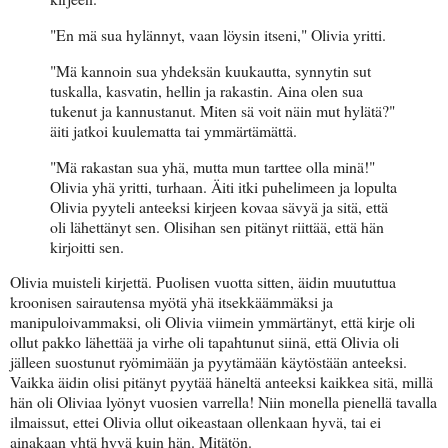
"En mä sua hylännyt, vaan löysin itseni," Olivia yritti.
"Mä kannoin sua yhdeksän kuukautta, synnytin sut
tuskalla, kasvatin, hellin ja rakastin. Aina olen sua
tukenut ja kannustanut. Miten sä voit näin mut hylätä?"
äiti jatkoi kuulematta tai ymmärtämättä.
"Mä rakastan sua yhä, mutta mun tarttee olla minä!"
Olivia yhä yritti, turhaan. Äiti itki puhelimeen ja lopulta
Olivia pyyteli anteeksi kirjeen kovaa sävyä ja sitä, että
oli lähettänyt sen. Olisihan sen pitänyt riittää, että hän
kirjoitti sen.
Olivia muisteli kirjettä. Puolisen vuotta sitten, äidin muututtua
kroonisen sairautensa myötä yhä itsekkäämmäksi ja
manipuloivammaksi, oli Olivia viimein ymmärtänyt, että kirje oli
ollut pakko lähettää ja virhe oli tapahtunut siinä, että Olivia oli
jälleen suostunut ryömimään ja pyytämään käytöstään anteeksi.
Vaikka äidin olisi pitänyt pyytää häneltä anteeksi kaikkea sitä, millä
hän oli Oliviaa lyönyt vuosien varrella! Niin monella pienellä tavalla
ilmaissut, ettei Olivia ollut oikeastaan ollenkaan hyvä, tai ei
ainakaan yhtä hyvä kuin hän. Mitätön.