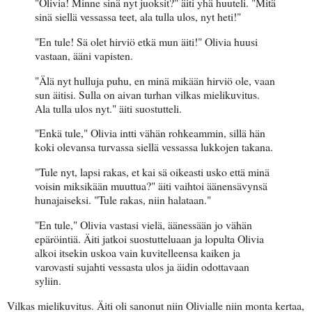
"Olivia! Minne sinä nyt juoksit?" äiti yhä huuteli. "Mitä
sinä siellä vessassa teet, ala tulla ulos, nyt heti!"
"En tule! Sä olet hirviö etkä mun äiti!" Olivia huusi
vastaan, ääni vapisten.
"Älä nyt hulluja puhu, en minä mikään hirviö ole, vaan
sun äitisi. Sulla on aivan turhan vilkas mielikuvitus.
Ala tulla ulos nyt." äiti suostutteli.
"Enkä tule," Olivia intti vähän rohkeammin, sillä hän
koki olevansa turvassa siellä vessassa lukkojen takana.
"Tule nyt, lapsi rakas, et kai sä oikeasti usko että minä
voisin miksikään muuttua?" äiti vaihtoi äänensävynsä
hunajaiseksi. "Tule rakas, niin halataan."
"En tule," Olivia vastasi vielä, äänessään jo vähän
epäröintiä. Äiti jatkoi suostutteluaan ja lopulta Olivia
alkoi itsekin uskoa vain kuvitelleensa kaiken ja
varovasti sujahti vessasta ulos ja äidin odottavaan
syliin.
Vilkas mielikuvitus. Äiti oli sanonut niin Olivialle niin monta kertaa,