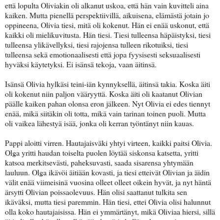
että lopulta Oliviakin oli alkanut uskoa, että hän vain kuvitteli aina
kaiken. Mutta pienellä perspektiivillä, aikuisena, elämästä jotain jo
oppineena, Olivia tiesi, mitä oli kokenut. Hän ei enää uskonut, että
kaikki oli mielikuvitusta. Hän tiesi. Tiesi tulleensa häpäistyksi, tiesi
tulleensa ylikävellyksi, tiesi rajojensa tulleen rikotuiksi, tiesi
tulleensa sekä emotionaalisesti että jopa fyysisesti seksuaalisesti
hyväksi käytetyksi. Ei isänsä tekoja, vaan äitinsä.
Isänsä Olivia hylkäsi teini-iän kynnyksellä, äitinsä takia. Koska äiti
oli kokenut niin paljon vääryyttä. Koska äiti oli kaatanut Olivian
päälle kaiken pahan olonsa eron jälkeen. Nyt Olivia ei edes tiennyt
enää, mikä siitäkin oli totta, mikä vain tarinan toinen puoli. Mutta
oli vaikea lähestyä isää, jonka oli kerran työntänyt niin kauas.
Pappi aloitti virren. Hautajaisväki yhtyi virteen, kaikki paitsi Olivia.
Olga yritti haudan toiselta puolen löytää siskonsa katsetta, yritti
katsoa merkitsevästi, paheksuvasti, saada sisarensa yhtymään
lauluun. Olga ikävöi äitiään kovasti, ja tiesi etteivät Olivian ja äidin
välit enää viimeisinä vuosina olleet olleet oikein hyvät, ja nyt häntä
ärsytti Olivian poissaolevuus. Hän olisi saattanut tulkita sen
ikäväksi, mutta tiesi paremmin. Hän tiesi, ettei Olivia olisi halunnut
olla koko hautajaisissa. Hän ei ymmärtänyt, mikä Oliviaa hiersi, sillä