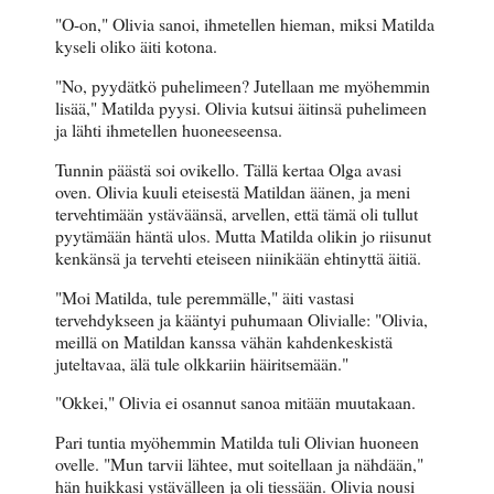
"O-on," Olivia sanoi, ihmetellen hieman, miksi Matilda
kyseli oliko äiti kotona.
"No, pyydätkö puhelimeen? Jutellaan me myöhemmin
lisää," Matilda pyysi. Olivia kutsui äitinsä puhelimeen
ja lähti ihmetellen huoneeseensa.
Tunnin päästä soi ovikello. Tällä kertaa Olga avasi
oven. Olivia kuuli eteisestä Matildan äänen, ja meni
tervehtimään ystäväänsä, arvellen, että tämä oli tullut
pyytämään häntä ulos. Mutta Matilda olikin jo riisunut
kenkänsä ja tervehti eteiseen niinikään ehtinyttä äitiä.
"Moi Matilda, tule peremmälle," äiti vastasi
tervehdykseen ja kääntyi puhumaan Olivialle: "Olivia,
meillä on Matildan kanssa vähän kahdenkeskistä
juteltavaa, älä tule olkkariin häiritsemään."
"Okkei," Olivia ei osannut sanoa mitään muutakaan.
Pari tuntia myöhemmin Matilda tuli Olivian huoneen
ovelle. "Mun tarvii lähtee, mut soitellaan ja nähdään,"
hän huikkasi ystävälleen ja oli tiessään. Olivia nousi