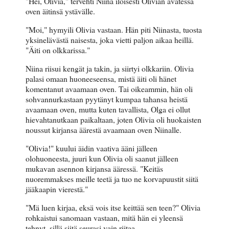
"Hei, Olivia," tervehti Niina iloisesti Olivian avatessa
oven äitinsä ystävälle.
"Moi," hymyili Olivia vastaan. Hän piti Niinasta, tuosta
yksinelävästä naisesta, joka vietti paljon aikaa heillä.
"Äiti on olkkarissa."
Niina riisui kengät ja takin, ja siirtyi olkkariin. Olivia
palasi omaan huoneeseensa, mistä äiti oli hänet
komentanut avaamaan oven. Tai oikeammin, hän oli
sohvannurkastaan pyytänyt kumpaa tahansa heistä
avaamaan oven, mutta kuten tavallista, Olga ei ollut
hievahtanutkaan paikaltaan, joten Olivia oli huokaisten
noussut kirjansa äärestä avaamaan oven Niinalle.
"Olivia!" kuului äidin vaativa ääni jälleen
olohuoneesta, juuri kun Olivia oli saanut jälleen
mukavan asennon kirjansa ääressä. "Keitäs
nuoremmakses meille teetä ja tuo ne korvapuustit siitä
jääkaapin vierestä."
"Mä luen kirjaa, eksä vois itse keittää sen teen?" Olivia
rohkaistui sanomaan vastaan, mitä hän ei yleensä
tehnyt, sillä siitä seurasi vain riitaa.