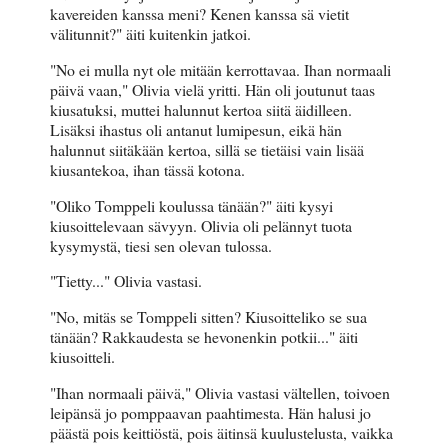
kavereiden kanssa meni? Kenen kanssa sä vietit
välitunnit?" äiti kuitenkin jatkoi.
"No ei mulla nyt ole mitään kerrottavaa. Ihan normaali
päivä vaan," Olivia vielä yritti. Hän oli joutunut taas
kiusatuksi, muttei halunnut kertoa siitä äidilleen.
Lisäksi ihastus oli antanut lumipesun, eikä hän
halunnut siitäkään kertoa, sillä se tietäisi vain lisää
kiusantekoa, ihan tässä kotona.
"Oliko Tomppeli koulussa tänään?" äiti kysyi
kiusoittelevaan sävyyn. Olivia oli pelännyt tuota
kysymystä, tiesi sen olevan tulossa.
"Tietty..." Olivia vastasi.
"No, mitäs se Tomppeli sitten? Kiusoitteliko se sua
tänään? Rakkaudesta se hevonenkin potkii..." äiti
kiusoitteli.
"Ihan normaali päivä," Olivia vastasi vältellen, toivoen
leipänsä jo pomppaavan paahtimesta. Hän halusi jo
päästä pois keittiöstä, pois äitinsä kuulustelusta, vaikka