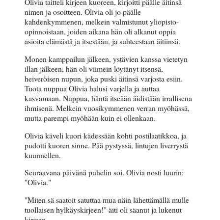
Olivia taitteli kirjeen kuoreen, kirjoitti päälle äitinsä
nimen ja osoitteen. Olivia oli jo päälle
kahdenkymmenen, melkein valmistunut yliopisto-
opinnoistaan, joiden aikana hän oli alkanut oppia
asioita elämästä ja itsestään, ja suhteestaan äitiinsä.
Monen kamppailun jälkeen, ystävien kanssa vietetyn
illan jälkeen, hän oli viimein löytänyt itsensä,
heiveröisen nupun, joka puski äitinsä varjosta esiin.
Tuota nuppua Olivia halusi varjella ja auttaa
kasvamaan. Nuppua, häntä itseään äidistään irrallisena
ihmisenä. Melkein vuosikymmenen verran myöhässä,
mutta parempi myöhään kuin ei ollenkaan.
Olivia käveli kuori kädessään kohti postilaatikkoa, ja
pudotti kuoren sinne. Pää pystyssä, lintujen liverrystä
kuunnellen.
Seuraavana päivänä puhelin soi. Olivia nosti luurin:
"Olivia."
"Miten sä saatoit satuttaa mua näin lähettämällä mulle
tuollaisen hylkäyskirjeen!" äiti oli saanut ja lukenut
kirjeen.